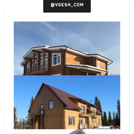
@VGESH_COM
Горки GESH